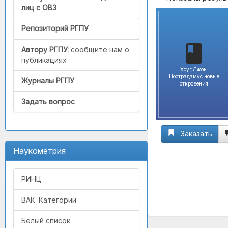
лиц с ОВЗ
Репозиторий РГПУ
Автору РГПУ:
сообщите нам о
публикациях
Хоуг,Джон.
Нострадамус:новые
Журналы РГПУ
откровения
Задать вопрос
Заказать
Наукометрия
РИНЦ
ВАК. Категории
Белый список