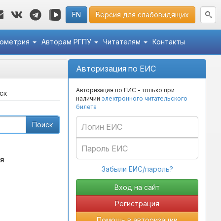
EN
Версия для слабовидящих
кометрия
Авторам РГПУ
Читателям
Контакты
Авторизация по ЕИС
Авторизация по ЕИС - только при
ск
наличии
электронного читательского
билета
Поиск
я
Забыли ЕИС/пароль?
Регистрация
Помощь в авторизации