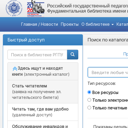
Российский государственный педагоги
Фундаментальная библиотека имени
Главная / Новости
Проекты
О библиотеке
Ката
Быстрый доступ
Поиск по каталог
Пр
Здесь ищут и находят
книги
(электронный каталог)
Тип ресурсов:
Стать читателем
(заявка на получение эл.
Все ресурсы
читательского билета)
Только электрон
Только печатные
Читать там, где вам удобно
(удаленный доступ)
Обслуживание инвалидов и
Показаны резуль