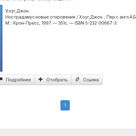
Хоуг,Джон.
Нострадамус:новые откровения / Хоуг,Джон. ; Пер.с англ.А.
М. : Крон-Пресс, 1997. — 351с. — ISBN 5-232-00667-3.
Подробнее
Отобрать
Ссылка
(current)
1