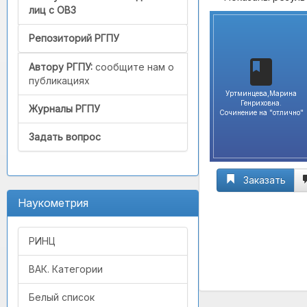
лиц с ОВЗ
Репозиторий РГПУ
Автору РГПУ:
сообщите нам о
публикациях
Уртминцева,Марина
Генриховна.
Журналы РГПУ
Сочинение на "отлично"
Задать вопрос
Заказать
Наукометрия
РИНЦ
ВАК. Категории
Белый список