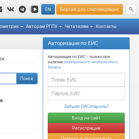
EN
Версия для слабовидящих
кометрия
Авторам РГПУ
Читателям
Контакты
Авторизация по ЕИС
Авторизация по ЕИС - только при
ск
наличии
электронного читательского
билета
Поиск
я
Забыли ЕИС/пароль?
Регистрация
Помощь в авторизации