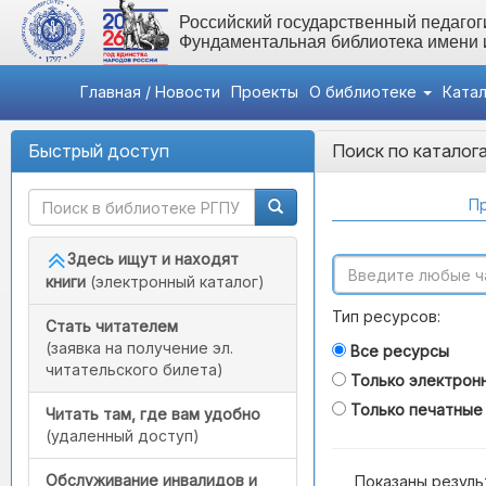
Российский государственный педагоги
Фундаментальная библиотека имени
Главная / Новости
Проекты
О библиотеке
Ката
Быстрый доступ
Поиск по каталог
Пр
Здесь ищут и находят
книги
(электронный каталог)
Тип ресурсов:
Стать читателем
(заявка на получение эл.
Все ресурсы
читательского билета)
Только электрон
Только печатные
Читать там, где вам удобно
(удаленный доступ)
Обслуживание инвалидов и
Показаны резуль