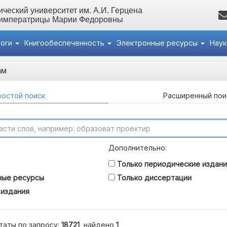
ческий университет им. А.И. Герцена
 императрицы Марии Федоровны
логи
Книгообеспеченность
Электронные ресурсы
Нау
ам
остой поиск
Расширенный пои
Дополнительно:
Только периодические издани
ные ресурсы
Только диссертации
 издания
таты по запросу:
18721
, найдено
1