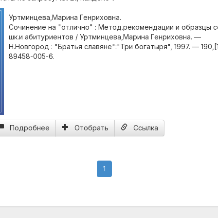
Уртминцева,Марина Генриховна.
Сочинение на "отлично" : Метод.рекомендации и образцы 
шк.и абитуриентов / Уртминцева,Марина Генриховна. —
Н.Новгород : "Братья славяне":"Три богатыря", 1997. — 190,[1
89458-005-6.
Подробнее
Отобрать
Ссылка
(current)
1