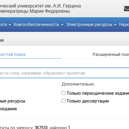
ческий университет им. А.И. Герцена
 императрицы Марии Федоровны
логи
Книгообеспеченность
Электронные ресурсы
Нау
ам
остой поиск
Расширенный пои
Дополнительно:
Только периодические издани
ные ресурсы
Только диссертации
 издания
таты по запросу:
187513
, найдено
1