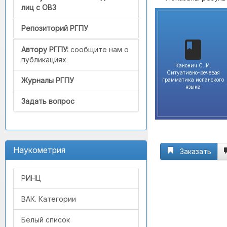
лиц с ОВЗ
Репозиторий РГПУ
Автору РГПУ:
сообщите нам о
публикациях
Канонич С. И.
Ситуативно-речевая
Журналы РГПУ
грамматика испанского
языка
Задать вопрос
Наукометрия
Заказать
РИНЦ
ВАК. Категории
Белый список