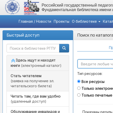
Российский государственный педагоги
Фундаментальная библиотека имени
Главная / Новости
Проекты
О библиотеке
Ката
Быстрый доступ
Поиск по каталог
Пр
Здесь ищут и находят
книги
(электронный каталог)
Тип ресурсов:
Стать читателем
(заявка на получение эл.
Все ресурсы
читательского билета)
Только электрон
Только печатные
Читать там, где вам удобно
(удаленный доступ)
Обслуживание инвалидов и
Показаны резуль