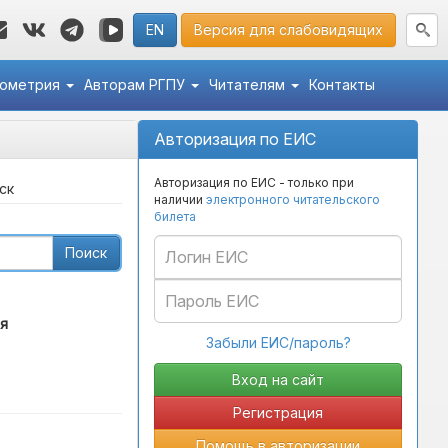
EN
Версия для слабовидящих
кометрия
Авторам РГПУ
Читателям
Контакты
Авторизация по ЕИС
Авторизация по ЕИС - только при
ск
наличии
электронного читательского
билета
Поиск
я
Забыли ЕИС/пароль?
Регистрация
Помощь в авторизации