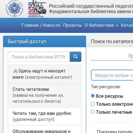
Российский государственный педагоги
Фундаментальная библиотека имени
Главная / Новости
Проекты
О библиотеке
Ката
Быстрый доступ
Поиск по каталог
Пр
Здесь ищут и находят
книги
(электронный каталог)
Тип ресурсов:
Стать читателем
(заявка на получение эл.
Все ресурсы
читательского билета)
Только электрон
Только печатные
Читать там, где вам удобно
(удаленный доступ)
Обслуживание инвалидов и
Показаны резуль