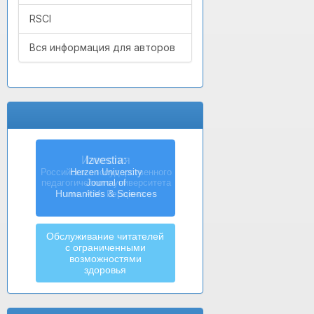
RSCI
Вся информация для авторов
Izvestia:
Herzen University
Journal of
Humanities & Sciences
Обслуживание читателей
с ограниченными
возможностями
здоровья