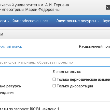
ческий университет им. А.И. Герцена
 императрицы Марии Федоровны
логи
Книгообеспеченность
Электронные ресурсы
Нау
ам
остой поиск
Расширенный пои
Дополнительно:
Только периодические издани
ные ресурсы
Только диссертации
 издания
таты по запросу:
190131
, найдено
1