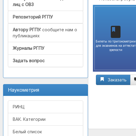
лиц с ОВЗ
Репозиторий РГПУ
Автору РГПУ:
сообщите нам о
публикациях
Билеты по тригонометрии
для экзаменов на аттестат
Журналы РГПУ
зрелости
Задать вопрос
Заказать
Наукометрия
РИНЦ
ВАК. Категории
Белый список