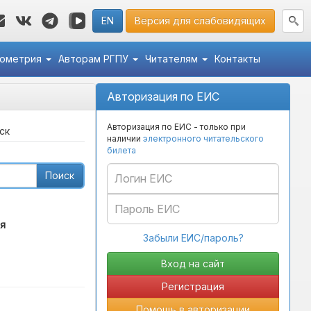
EN
Версия для слабовидящих
кометрия
Авторам РГПУ
Читателям
Контакты
Авторизация по ЕИС
Авторизация по ЕИС - только при
ск
наличии
электронного читательского
билета
Поиск
я
Забыли ЕИС/пароль?
Регистрация
Помощь в авторизации