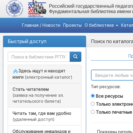
Российский государственный педагоги
Фундаментальная библиотека имени
Главная / Новости
Проекты
О библиотеке
Ката
Быстрый доступ
Поиск по каталог
Пр
Здесь ищут и находят
книги
(электронный каталог)
Тип ресурсов:
Стать читателем
(заявка на получение эл.
Все ресурсы
читательского билета)
Только электрон
Только печатные
Читать там, где вам удобно
(удаленный доступ)
Обслуживание инвалидов и
Показаны резуль