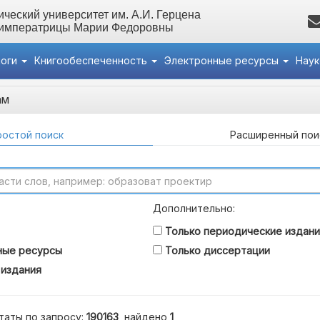
ческий университет им. А.И. Герцена
 императрицы Марии Федоровны
логи
Книгообеспеченность
Электронные ресурсы
Нау
ам
остой поиск
Расширенный пои
Дополнительно:
Только периодические издани
ные ресурсы
Только диссертации
 издания
таты по запросу:
190163
, найдено
1