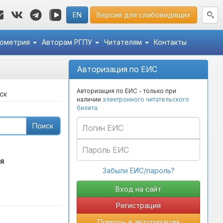
EN
Версия для слабовидящих
кометрия
Авторам РГПУ
Читателям
Контакты
Авторизация по ЕИС
Авторизация по ЕИС - только при
ск
наличии
электронного читательского
билета
Поиск
я
Забыли ЕИС/пароль?
Регистрация
Помощь в авторизации