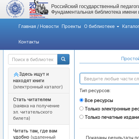
Российский государственный педагоги
Фундаментальная библиотека имени
Главная / Новости
Проекты
О библиотеке
Катало
Контакты
Быстрый доступ
Поиск по каталогам
Простой
Здесь ищут и
находят книги
(электронный каталог)
Тип ресурсов:
Стать читателем
Все ресурсы
(заявка на получение
Только электронные ре
эл. читательского
Только печатные издан
билета)
Читать там, где вам
удобно
(удаленный
Показаны результаты п