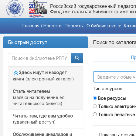
Российский государственный педагоги
Фундаментальная библиотека имени
Главная / Новости
Проекты
О библиотеке
Ката
Быстрый доступ
Поиск по каталог
Пр
Здесь ищут и находят
книги
(электронный каталог)
Тип ресурсов:
Стать читателем
(заявка на получение эл.
Все ресурсы
читательского билета)
Только электрон
Только печатные
Читать там, где вам удобно
(удаленный доступ)
Обслуживание инвалидов и
Показаны резуль