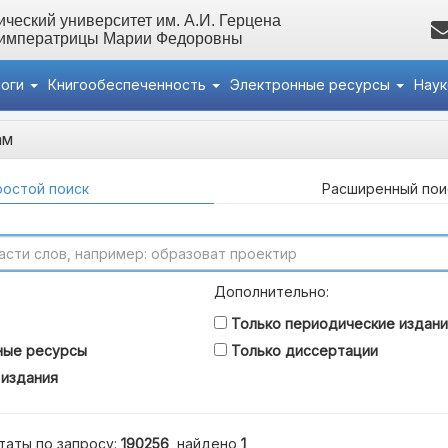
ческий университет им. А.И. Герцена
 императрицы Марии Федоровны
логи
Книгообеспеченность
Электронные ресурсы
Нау
ам
остой поиск
Расширенный пои
Дополнительно:
Только периодические издани
ные ресурсы
Только диссертации
 издания
таты по запросу:
190256
, найдено
1