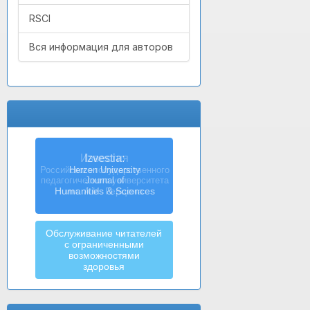
RSCI
Вся информация для авторов
Izvestia:
Herzen University
Journal of
Humanities & Sciences
Обслуживание читателей
с ограниченными
возможностями
здоровья