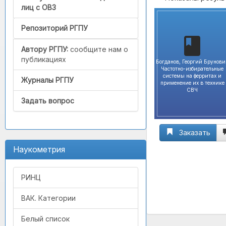
лиц с ОВЗ
Репозиторий РГПУ
Автору РГПУ:
сообщите нам о
публикациях
Богданов, Георгий Брунови
Частотно-избирательные
системы на ферритах и
Журналы РГПУ
применение их в технике
СВЧ
Задать вопрос
Заказать
Наукометрия
РИНЦ
ВАК. Категории
Белый список