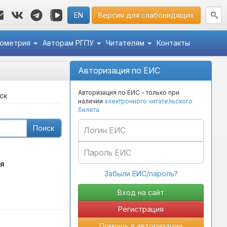
EN
Версия для слабовидящих
кометрия
Авторам РГПУ
Читателям
Контакты
Авторизация по ЕИС
Авторизация по ЕИС - только при
ск
наличии
электронного читательского
билета
Поиск
я
Забыли ЕИС/пароль?
Регистрация
Помощь в авторизации