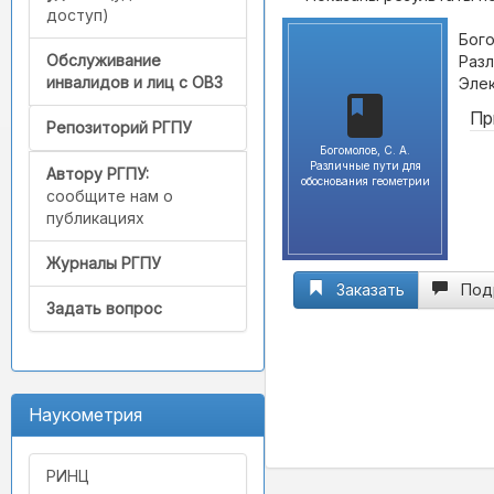
доступ)
Бого
Обслуживание
Разл
инвалидов и лиц с ОВЗ
Элек
Пр
Репозиторий РГПУ
Богомолов, С. А.
Различные пути для
Автору РГПУ:
обоснования геометрии
сообщите нам о
публикациях
Журналы РГПУ
Заказать
Под
Задать вопрос
Наукометрия
РИНЦ