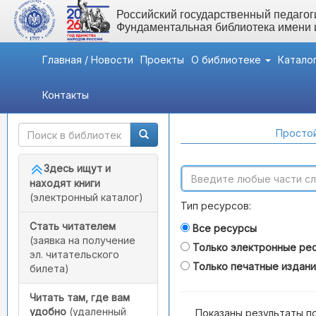
Российский государственный педагоги
Фундаментальная библиотека имени
Главная / Новости
Проекты
О библиотеке
Катало
Контакты
Быстрый доступ
Поиск по каталогам
Простой
Здесь ищут и
находят книги
(электронный каталог)
Тип ресурсов:
Стать читателем
Все ресурсы
(заявка на получение
Только электронные ре
эл. читательского
Только печатные издан
билета)
Читать там, где вам
удобно
(удаленный
Показаны результаты п