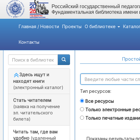
Российский государственный педагоги
Фундаментальная библиотека имени
Главная / Новости
Проекты
О библиотеке
Катало
Контакты
Быстрый доступ
Поиск по каталогам
Простой
Здесь ищут и
находят книги
(электронный каталог)
Тип ресурсов:
Стать читателем
Все ресурсы
(заявка на получение
Только электронные ре
эл. читательского
Только печатные издан
билета)
Читать там, где вам
удобно
(удаленный
Показаны результаты п