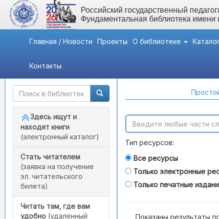
Российский государственный педагоги
Фундаментальная библиотека имени
Главная / Новости
Проекты
О библиотеке
Катало
Контакты
Быстрый доступ
Поиск по каталогам
Простой
Здесь ищут и
находят книги
(электронный каталог)
Тип ресурсов:
Стать читателем
Все ресурсы
(заявка на получение
Только электронные ре
эл. читательского
Только печатные издан
билета)
Читать там, где вам
удобно
(удаленный
Показаны результаты п