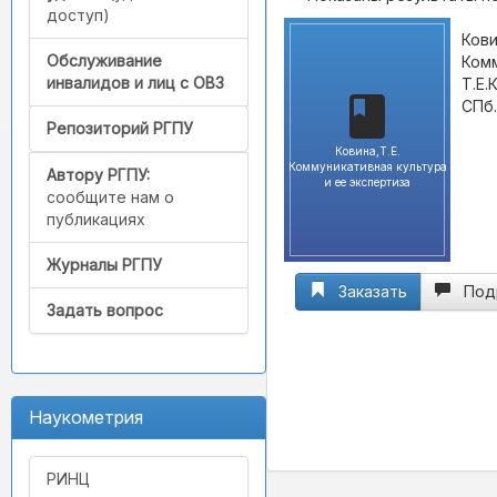
доступ)
Кови
Обслуживание
Комм
инвалидов и лиц с ОВЗ
Т.Е.
СПб.
Репозиторий РГПУ
Ковина,Т.Е.
Коммуникативная культура
Автору РГПУ:
и ее экспертиза
сообщите нам о
публикациях
Журналы РГПУ
Заказать
Под
Задать вопрос
Наукометрия
РИНЦ