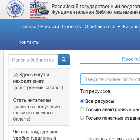
Российский государственный педагоги
Фундаментальная библиотека имени
Главная / Новости
Проекты
О библиотеке
Катало
Контакты
Быстрый доступ
Поиск по каталогам
Простой
Здесь ищут и
находят книги
(электронный каталог)
Тип ресурсов:
Стать читателем
Все ресурсы
(заявка на получение
Только электронные ре
эл. читательского
Только печатные издан
билета)
Читать там, где вам
удобно
(удаленный
Показаны результаты п