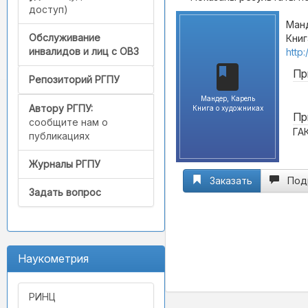
доступ)
Манд
Обслуживание
Книг
инвалидов и лиц с ОВЗ
http
Пр
Репозиторий РГПУ
Мандер, Карель
Автору РГПУ:
Книга о художниках
Пр
сообщите нам о
ГА
публикациях
Журналы РГПУ
Заказать
Под
Задать вопрос
Наукометрия
РИНЦ