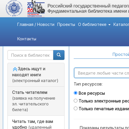
Российский государственный педагоги
Фундаментальная библиотека имени
Главная / Новости
Проекты
О библиотеке
Катало
Контакты
Быстрый доступ
Поиск по каталогам
Простой
Здесь ищут и
находят книги
(электронный каталог)
Тип ресурсов:
Стать читателем
Все ресурсы
(заявка на получение
Только электронные ре
эл. читательского
Только печатные издан
билета)
Читать там, где вам
удобно
(удаленный
Показаны результаты п