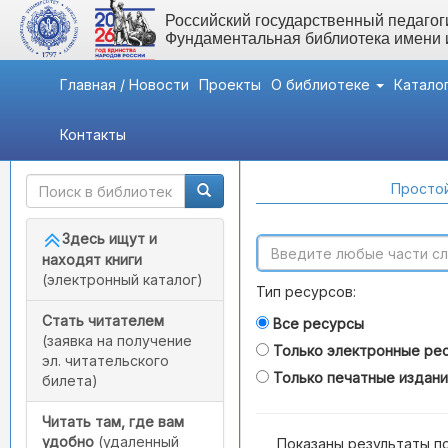
Российский государственный педагоги
Фундаментальная библиотека имени
Главная / Новости
Проекты
О библиотеке
Катало
Контакты
Быстрый доступ
Поиск по каталогам
Простой
Здесь ищут и
находят книги
(электронный каталог)
Тип ресурсов:
Стать читателем
Все ресурсы
(заявка на получение
Только электронные ре
эл. читательского
Только печатные издан
билета)
Читать там, где вам
удобно
(удаленный
Показаны результаты п