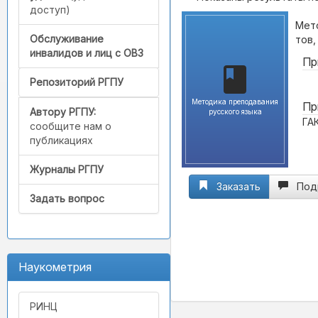
доступ)
Мето
Обслуживание
тов,
инвалидов и лиц с ОВЗ
Пр
Репозиторий РГПУ
Методика преподавания
Пр
Автору РГПУ:
русского языка
ГА
сообщите нам о
публикациях
Журналы РГПУ
Заказать
Под
Задать вопрос
Наукометрия
РИНЦ