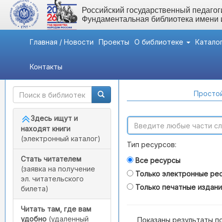
Российский государственный педагоги
Фундаментальная библиотека имени
Главная / Новости
Проекты
О библиотеке
Катало
Контакты
Быстрый доступ
Поиск по каталогам
Простой
Здесь ищут и
находят книги
(электронный каталог)
Тип ресурсов:
Стать читателем
Все ресурсы
(заявка на получение
Только электронные ре
эл. читательского
Только печатные издан
билета)
Читать там, где вам
удобно
(удаленный
Показаны результаты п