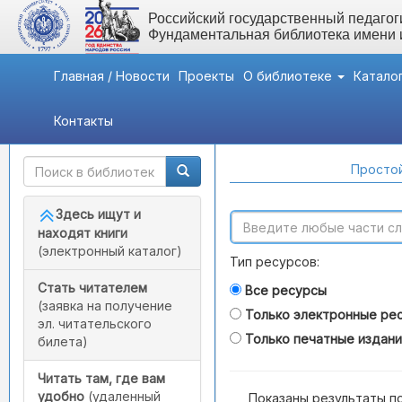
Российский государственный педагоги
Фундаментальная библиотека имени
Главная / Новости
Проекты
О библиотеке
Катало
Контакты
Быстрый доступ
Поиск по каталогам
Простой
Здесь ищут и
находят книги
(электронный каталог)
Тип ресурсов:
Стать читателем
Все ресурсы
(заявка на получение
Только электронные ре
эл. читательского
Только печатные издан
билета)
Читать там, где вам
удобно
(удаленный
Показаны результаты п