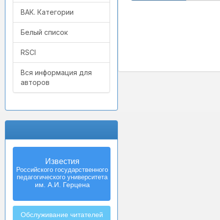
ВАК. Категории
Белый список
RSCI
Вся информация для
авторов
Известия
Izvestia:
Российского государственного
Herzen University
педагогического университета
Journal of
Humanities & Sciences
им. А.И. Герцена
Обслуживание читателей