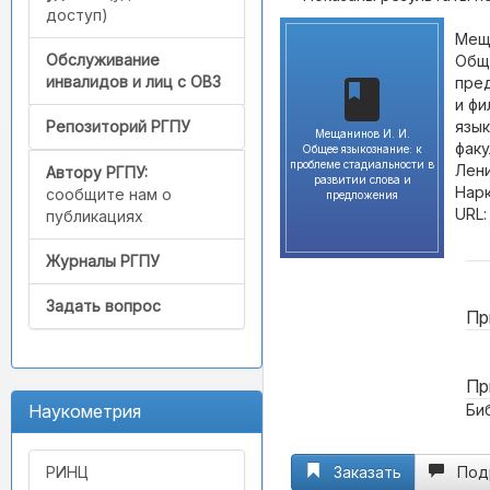
доступ)
Меща
Обслуживание
Обще
инвалидов и лиц с ОВЗ
пред
и фи
язык
Репозиторий РГПУ
Мещанинов И. И.
факу
Общее языкознание: к
проблеме стадиальности в
Лени
Автору РГПУ:
развитии слова и
Нарк
сообщите нам о
предложения
URL
публикациях
Журналы РГПУ
Задать вопрос
Пр
Пр
Би
Наукометрия
Заказать
Под
РИНЦ