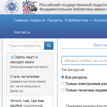
Российский государственный педагоги
Фундаментальная библиотека имени
Главная / Новости
Проекты
О библиотеке
Катало
Контакты
Быстрый доступ
Поиск по каталогам
Простой
Здесь ищут и
находят книги
(электронный каталог)
Тип ресурсов:
Стать читателем
Все ресурсы
(заявка на получение
Только электронные ре
эл. читательского
Только печатные издан
билета)
Читать там, где вам
удобно
(удаленный
Показаны результаты п