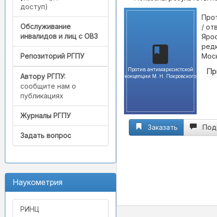
доступ)
Прот
Обслуживание
/ от
инвалидов и лиц с ОВЗ
Ярос
редк
Моск
Репозиторий РГПУ
Против антимарксистской
Пр
Автору РГПУ:
концепции М. Н. Покровского
сообщите нам о
публикациях
Журналы РГПУ
Заказать
Под
Задать вопрос
Наукометрия
РИНЦ