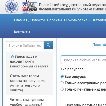
Российский государственный педагоги
Фундаментальная библиотека имени
Главная / Новости
Проекты
О библиотеке
Катало
Контакты
Быстрый доступ
Поиск по каталогам
Простой
Здесь ищут и
находят книги
(электронный каталог)
Тип ресурсов:
Стать читателем
Все ресурсы
(заявка на получение
Только электронные ре
эл. читательского
Только печатные издан
билета)
Читать там, где вам
удобно
(удаленный
Показаны результаты п