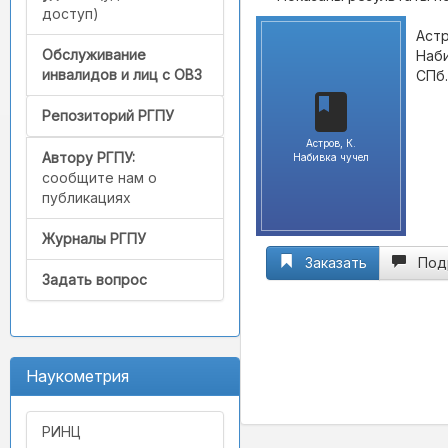
доступ)
Астр
Обслуживание
Наби
инвалидов и лиц с ОВЗ
СПб.
Репозиторий РГПУ
Астров, К.
Автору РГПУ:
Набивка чучел
сообщите нам о
публикациях
Журналы РГПУ
Заказать
Под
Задать вопрос
Наукометрия
РИНЦ