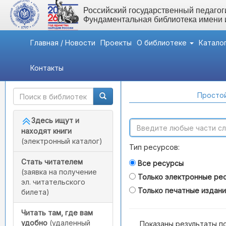
Российский государственный педагоги
Фундаментальная библиотека имени
Главная / Новости
Проекты
О библиотеке
Катало
Контакты
Быстрый доступ
Поиск по каталогам
Простой
Здесь ищут и
находят книги
(электронный каталог)
Тип ресурсов:
Стать читателем
Все ресурсы
(заявка на получение
Только электронные ре
эл. читательского
Только печатные издан
билета)
Читать там, где вам
удобно
(удаленный
Показаны результаты п