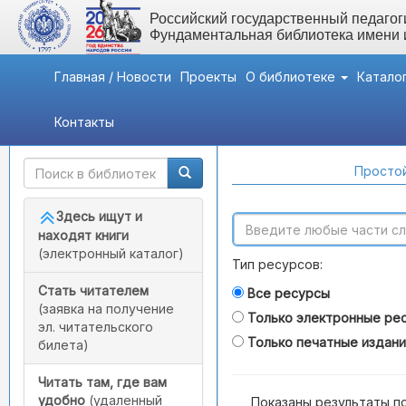
Российский государственный педагоги
Фундаментальная библиотека имени
Главная / Новости
Проекты
О библиотеке
Катало
Контакты
Быстрый доступ
Поиск по каталогам
Простой
Здесь ищут и
находят книги
(электронный каталог)
Тип ресурсов:
Стать читателем
Все ресурсы
(заявка на получение
Только электронные ре
эл. читательского
Только печатные издан
билета)
Читать там, где вам
удобно
(удаленный
Показаны результаты п