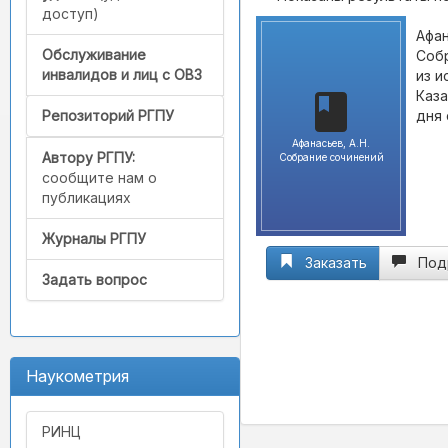
доступ)
Афан
Обслуживание
Собр
инвалидов и лиц с ОВЗ
из и
Каза
дня 
Репозиторий РГПУ
Афанасьев, А.Н.
Автору РГПУ:
Собрание сочинений
сообщите нам о
публикациях
Журналы РГПУ
Заказать
Под
Задать вопрос
Наукометрия
РИНЦ