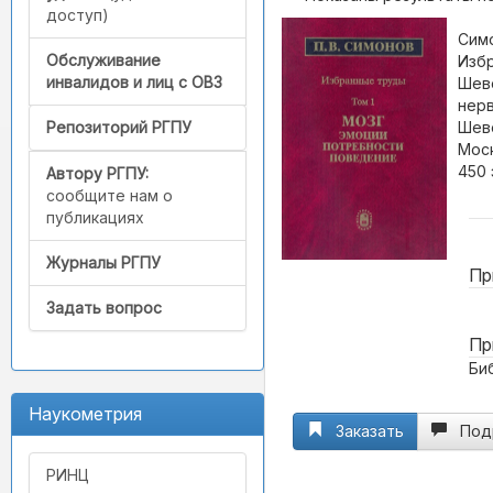
доступ)
Симо
Обслуживание
Избр
инвалидов и лиц с ОВЗ
Шеве
нерв
Шеве
Репозиторий РГПУ
Моск
450 
Автору РГПУ:
сообщите нам о
публикациях
Журналы РГПУ
Пр
Задать вопрос
Пр
Биб
Наукометрия
Заказать
Под
РИНЦ