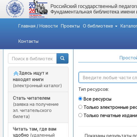
Российский государственный педагоги
Фундаментальная библиотека имени
Главная / Новости
Проекты
О библиотеке
Катало
Контакты
Быстрый доступ
Поиск по каталогам
Простой
Здесь ищут и
находят книги
(электронный каталог)
Тип ресурсов:
Стать читателем
Все ресурсы
(заявка на получение
Только электронные ре
эл. читательского
Только печатные издан
билета)
Читать там, где вам
удобно
(удаленный
Показаны результаты п