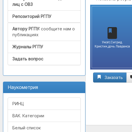
лиц с ОВЗ
Репозиторий РГПУ
Автору РГПУ:
сообщите нам о
публикациях
Унсет,Сигрид.
Журналы РГПУ
Кристин,дочь Лавранса
Задать вопрос
Заказать
Наукометрия
РИНЦ
ВАК. Категории
Белый список