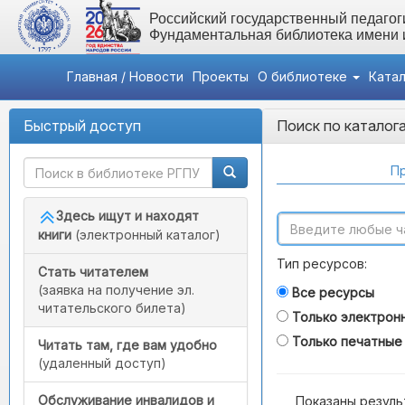
Российский государственный педагоги
Фундаментальная библиотека имени
Главная / Новости
Проекты
О библиотеке
Ката
Быстрый доступ
Поиск по каталог
Пр
Здесь ищут и находят
книги
(электронный каталог)
Тип ресурсов:
Стать читателем
(заявка на получение эл.
Все ресурсы
читательского билета)
Только электрон
Только печатные
Читать там, где вам удобно
(удаленный доступ)
Обслуживание инвалидов и
Показаны резуль