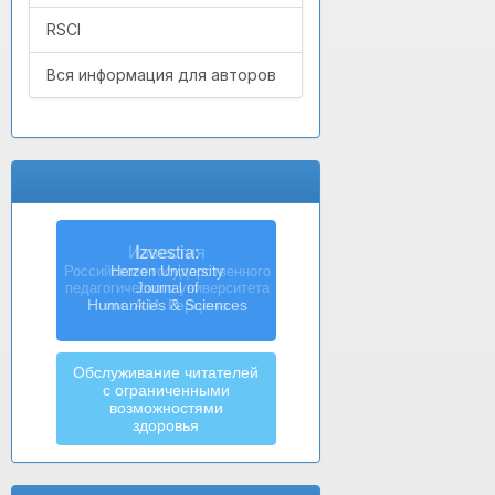
RSCI
Вся информация для авторов
Izvestia:
Herzen University
Journal of
Humanities & Sciences
Обслуживание читателей
с ограниченными
возможностями
здоровья