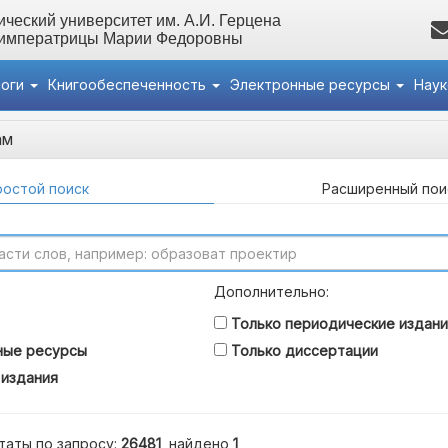
ческий университет им. А.И. Герцена
 императрицы Марии Федоровны
логи
Книгообеспеченность
Электронные ресурсы
Нау
ам
остой поиск
Расширенный пои
Дополнительно:
Только периодические издани
ные ресурсы
Только диссертации
 издания
таты по запросу:
26481
, найдено
1