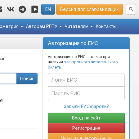
EN
Версия для слабовидящих
кометрия
Авторам РГПУ
Читателям
Контакты
Авторизация по ЕИС
Авторизация по ЕИС - только при
ск
наличии
электронного читательского
билета
Поиск
я
Забыли ЕИС/пароль?
Регистрация
Помощь в авторизации