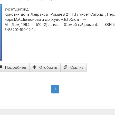
Унсет,Сигрид.
Кристин,дочь Лавранса : Роман:В 2т. Т.1 / Унсет,Сигрид. ; Пер
норв.М.А.Дьяконова и др.;Худож.Е.Г.Клодт. —
М. : Дом, 1994. — 510,[2]с. : ил. — (Семейный роман). — ISBN 
5-85201-199-1(т.1).
Подробнее
Отобрать
Ссылка
(current)
1