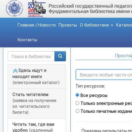
Российский государственный педагоги
Фундаментальная библиотека имени
Главная / Новости
Проекты
О библиотеке
Катало
Контакты
Быстрый доступ
Поиск по каталогам
Простой
Здесь ищут и
находят книги
(электронный каталог)
Тип ресурсов:
Стать читателем
Все ресурсы
(заявка на получение
Только электронные ре
эл. читательского
Только печатные издан
билета)
Читать там, где вам
удобно
(удаленный
Показаны результаты п