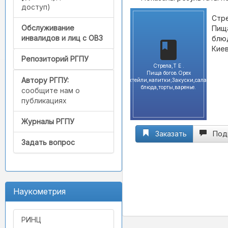
доступ)
Стре
Обслуживание
Пища
инвалидов и лиц с ОВЗ
блюд
Киев 
Репозиторий РГПУ
Стрела,Т Е .
Пища богов.Орех
Автору РГПУ:
грецкий:Коктейли,напитки;Закуски,салаты;Сла
блюда,торты,варенье.
сообщите нам о
публикациях
Журналы РГПУ
Заказать
Под
Задать вопрос
Наукометрия
РИНЦ