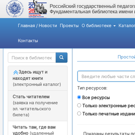
Российский государственный педагоги
Фундаментальная библиотека имени
Главная / Новости
Проекты
О библиотеке
Катало
Контакты
Быстрый доступ
Поиск по каталогам
Простой
Здесь ищут и
находят книги
(электронный каталог)
Тип ресурсов:
Стать читателем
Все ресурсы
(заявка на получение
Только электронные ре
эл. читательского
Только печатные издан
билета)
Читать там, где вам
удобно
(удаленный
Показаны результаты п