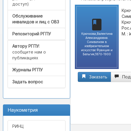
доступ)
Крюч
Обслуживание
Симв
инвалидов и лиц с ОВЗ
Крюч
Рос.
М. :
Репозиторий РГПУ
Крючкова,Валентина
Александровна.
Символизм в
Автору РГПУ:
изобразительном
искусстве:Франция и
сообщите нам о
Бельгия,1870-1900
публикациях
Журналы РГПУ
Заказать
Под
Задать вопрос
Наукометрия
РИНЦ