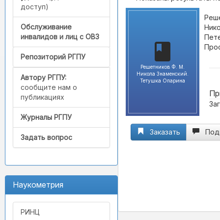
доступ)
Реше
Обслуживание
Нико
инвалидов и лиц с ОВЗ
Пете
Прос
Репозиторий РГПУ
Решетников Ф. М.
Никола Знаменский.
Автору РГПУ:
Тетушка Опарина
сообщите нам о
Пр
публикациях
За
Журналы РГПУ
Заказать
Под
Задать вопрос
Наукометрия
РИНЦ