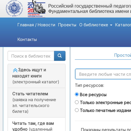
Российский государственный педагоги
Фундаментальная библиотека имени
Главная / Новости
Проекты
О библиотеке
Катало
Контакты
Быстрый доступ
Поиск по каталогам
Простой
Здесь ищут и
находят книги
(электронный каталог)
Тип ресурсов:
Стать читателем
Все ресурсы
(заявка на получение
Только электронные ре
эл. читательского
Только печатные издан
билета)
Читать там, где вам
удобно
(удаленный
Показаны результаты п