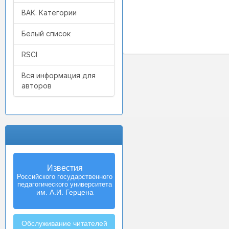
ВАК. Категории
Белый список
RSCI
Вся информация для
авторов
Известия
Izvestia:
Российского государственного
Herzen University
педагогического университета
Journal of
Humanities & Sciences
им. А.И. Герцена
Обслуживание читателей