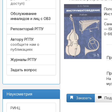
доступ)
Попо
Обслуживание
Инст
инвалидов и лиц с ОВЗ
—
Санк
— IS
Репозиторий РГПУ
0-66
Автору РГПУ:
сообщите нам о
публикациях
Пр
Журналы РГПУ
Задать вопрос
Пр
На
му
Наукометрия
Заказать
Под
РИНЦ