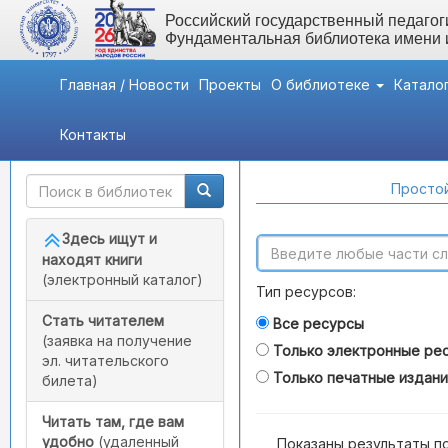
Российский государственный педагоги
Фундаментальная библиотека имени
Главная / Новости
Проекты
О библиотеке
Катало
Контакты
Быстрый доступ
Поиск по каталогам
Простой
Здесь ищут и
находят книги
(электронный каталог)
Тип ресурсов:
Стать читателем
Все ресурсы
(заявка на получение
Только электронные ре
эл. читательского
Только печатные издан
билета)
Читать там, где вам
удобно
(удаленный
Показаны результаты п