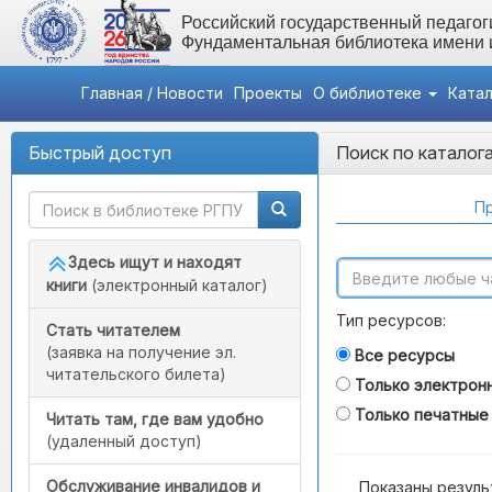
Российский государственный педагоги
Фундаментальная библиотека имени
Главная / Новости
Проекты
О библиотеке
Ката
Быстрый доступ
Поиск по каталог
Пр
Здесь ищут и находят
книги
(электронный каталог)
Тип ресурсов:
Стать читателем
(заявка на получение эл.
Все ресурсы
читательского билета)
Только электрон
Только печатные
Читать там, где вам удобно
(удаленный доступ)
Обслуживание инвалидов и
Показаны резуль