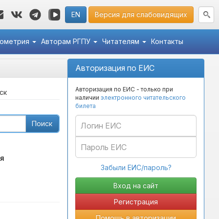
EN
Версия для слабовидящих
кометрия
Авторам РГПУ
Читателям
Контакты
Авторизация по ЕИС
Авторизация по ЕИС - только при
ск
наличии
электронного читательского
билета
Поиск
я
Забыли ЕИС/пароль?
Регистрация
Помощь в авторизации