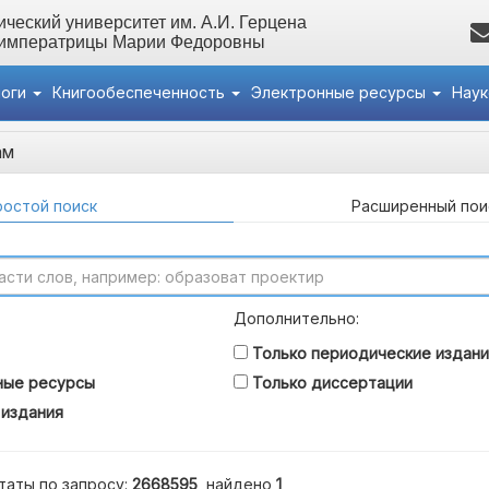
ческий университет им. А.И. Герцена
 императрицы Марии Федоровны
логи
Книгообеспеченность
Электронные ресурсы
Нау
ам
остой поиск
Расширенный пои
Дополнительно:
Только периодические издани
ные ресурсы
Только диссертации
 издания
таты по запросу:
2668595
, найдено
1