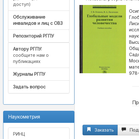
доступ)
Осип
Обслуживание
Глоб
инвалидов и лиц с ОВЗ
Лиси
иссл
наук
Репозиторий РГПУ
Высш
Обще
Автору РГПУ:
Сад
сообщите нам о
Моск
публикациях
мате
978-
Журналы РГПУ
Задать вопрос
Пр
Наукометрия
Заказать
Под
РИНЦ