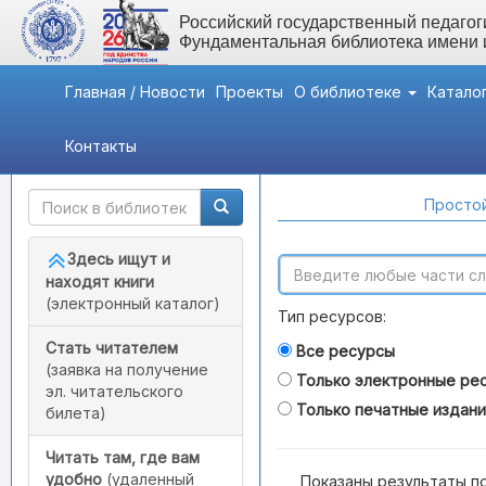
Российский государственный педагоги
Фундаментальная библиотека имени
Главная / Новости
Проекты
О библиотеке
Катало
Контакты
Быстрый доступ
Поиск по каталогам
Простой
Здесь ищут и
находят книги
(электронный каталог)
Тип ресурсов:
Стать читателем
Все ресурсы
(заявка на получение
Только электронные ре
эл. читательского
Только печатные издан
билета)
Читать там, где вам
удобно
(удаленный
Показаны результаты п