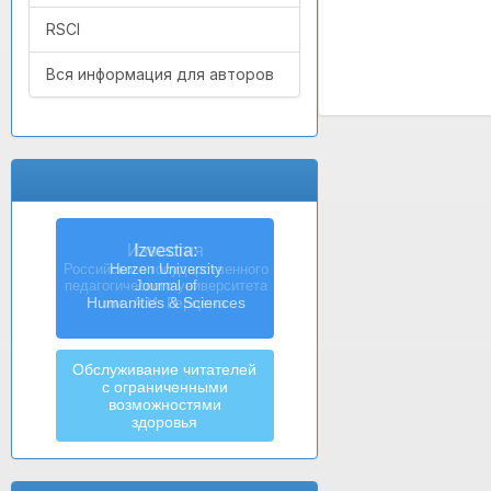
RSCI
Вся информация для авторов
Izvestia:
Herzen University
Journal of
Humanities & Sciences
Обслуживание читателей
с ограниченными
возможностями
здоровья