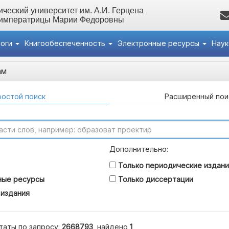
ческий университет им. А.И. Герцена
 императрицы Марии Федоровны
логи
Книгообеспеченность
Электронные ресурсы
Нау
ам
остой поиск
Расширенный пои
Дополнительно:
Только периодические издани
ные ресурсы
Только диссертации
 издания
таты по запросу:
2668793
, найдено
1