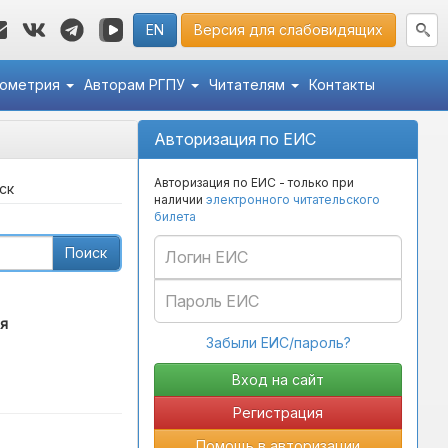
EN
Версия для слабовидящих
кометрия
Авторам РГПУ
Читателям
Контакты
Авторизация по ЕИС
Авторизация по ЕИС - только при
ск
наличии
электронного читательского
билета
Поиск
я
Забыли ЕИС/пароль?
Регистрация
Помощь в авторизации