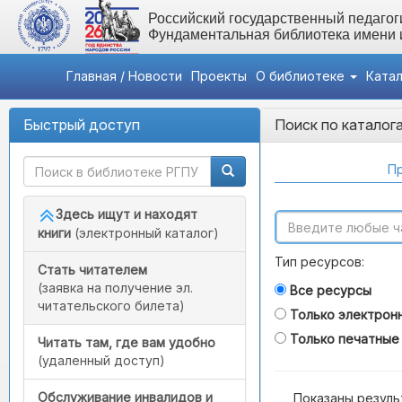
Российский государственный педагоги
Фундаментальная библиотека имени
Главная / Новости
Проекты
О библиотеке
Ката
Быстрый доступ
Поиск по каталог
Пр
Здесь ищут и находят
книги
(электронный каталог)
Тип ресурсов:
Стать читателем
(заявка на получение эл.
Все ресурсы
читательского билета)
Только электрон
Только печатные
Читать там, где вам удобно
(удаленный доступ)
Обслуживание инвалидов и
Показаны резуль