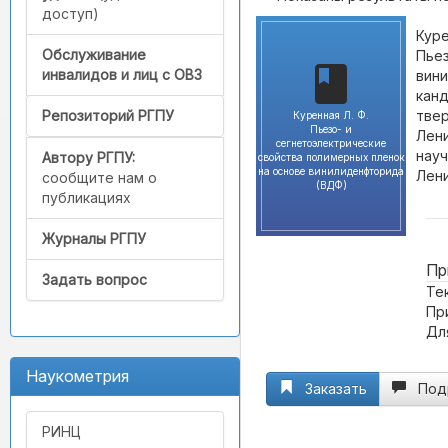
доступ)
Куре
Обслуживание
Пьез
инвалидов и лиц с ОВЗ
вини
канд
твер
Репозиторий РГПУ
Куренная Л. Ф.
Пьезо- и
Лени
сегнетоэлектрические
науч
Автору РГПУ:
свойства полимерных пленок
на основе винилиденфторида
Лени
сообщите нам о
(ВДФ)
публикациях
Журналы РГПУ
Пр
Задать вопрос
Те
Пр
Дл
Наукометрия
Заказать
Под
РИНЦ