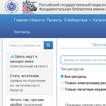
Российский государственный педагоги
Фундаментальная библиотека имени
Главная / Новости
Проекты
О библиотеке
Катало
Контакты
Быстрый доступ
Поиск по каталогам
Простой
Здесь ищут и
находят книги
(электронный каталог)
Тип ресурсов:
Стать читателем
Все ресурсы
(заявка на получение
Только электронные ре
эл. читательского
Только печатные издан
билета)
Читать там, где вам
удобно
(удаленный
Показаны результаты п