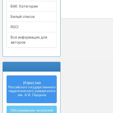
ВАК. Категории
Белый список
RSCI
Вся информация для
авторов
Известия
Izvestia:
Российского государственного
Herzen University
педагогического университета
Journal of
Humanities & Sciences
им. А.И. Герцена
Обслуживание читателей