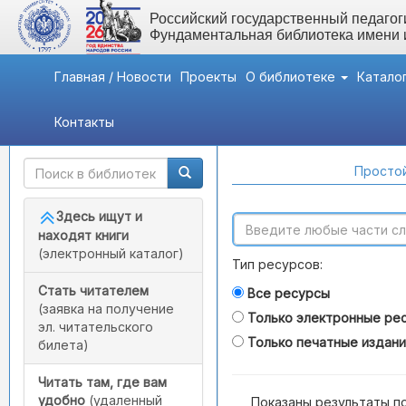
Российский государственный педагоги
Фундаментальная библиотека имени
Главная / Новости
Проекты
О библиотеке
Катало
Контакты
Быстрый доступ
Поиск по каталогам
Простой
Здесь ищут и
находят книги
(электронный каталог)
Тип ресурсов:
Стать читателем
Все ресурсы
(заявка на получение
Только электронные ре
эл. читательского
Только печатные издан
билета)
Читать там, где вам
удобно
(удаленный
Показаны результаты п