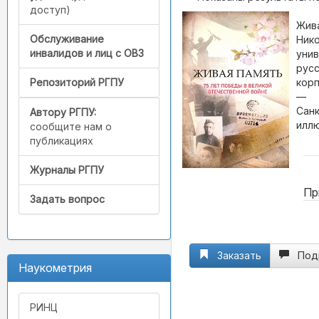
доступ)
Жива
Обслуживание
Нико
инвалидов и лиц с ОВЗ
унив
русс
корп
Репозиторий РГПУ
—
Санк
Автору РГПУ:
иллю
сообщите нам о
публикациях
Журналы РГПУ
Пр
Задать вопрос
Заказать
Под
Наукометрия
РИНЦ