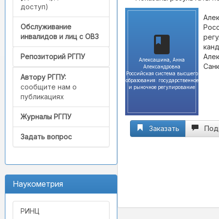
доступ)
Алек
Обслуживание
Росс
инвалидов и лиц с ОВЗ
регу
канд
Алек
Репозиторий РГПУ
Алексашина, Анна
Санк
Александровна
Российская система высшего
Автору РГПУ:
образования: государственное
сообщите нам о
и рыночное регулирование
публикациях
Журналы РГПУ
Заказать
Под
Задать вопрос
Наукометрия
РИНЦ