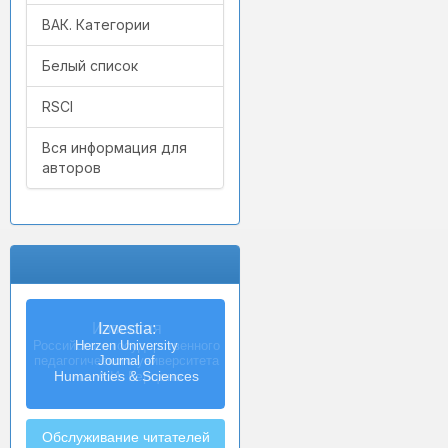
ВАК. Категории
Белый список
RSCI
Вся информация для
авторов
Izvestia:
Herzen University
Journal of
Humanities & Sciences
Обслуживание читателей