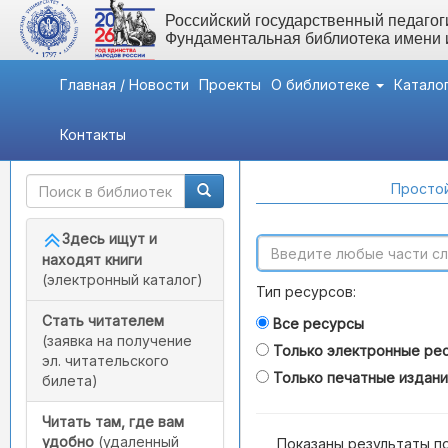
Российский государственный педагоги
Фундаментальная библиотека имени
Главная / Новости
Проекты
О библиотеке
Катало
Контакты
Быстрый доступ
Поиск по каталогам
Простой
Здесь ищут и
находят книги
(электронный каталог)
Тип ресурсов:
Стать читателем
Все ресурсы
(заявка на получение
Только электронные ре
эл. читательского
Только печатные издан
билета)
Читать там, где вам
удобно
(удаленный
Показаны результаты п