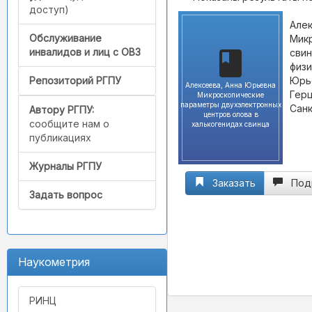
доступ)
Алек
Обслуживание
Мик
инвалидов и лиц с ОВЗ
свин
физи
Юрье
Репозиторий РГПУ
Алексеева, Анна Юрьевна
Герц
Микроскопические
параметры двухэлектронных
Санк
Автору РГПУ:
центров олова в
сообщите нам о
халькогенидах свинца
публикациях
Журналы РГПУ
Заказать
Под
Задать вопрос
Наукометрия
РИНЦ