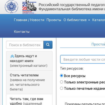
Российский государственный педагоги
Фундаментальная библиотека имени
Главная / Новости
Проекты
О библиотеке
Катало
Контакты
Быстрый доступ
Поиск по каталогам
Простой
Здесь ищут и
находят книги
(электронный каталог)
Тип ресурсов:
Стать читателем
Все ресурсы
(заявка на получение
Только электронные ре
эл. читательского
Только печатные издан
билета)
Читать там, где вам
удобно
(удаленный
Показаны результаты п