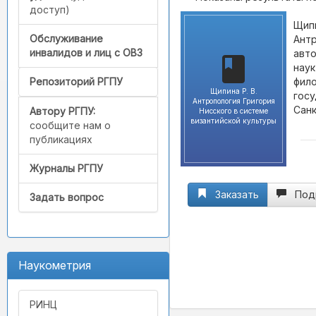
доступ)
Щипи
Обслуживание
Антр
инвалидов и лиц с ОВЗ
авто
наук
фило
Репозиторий РГПУ
Щипина Р. В.
госу
Антропология Григория
Санк
Автору РГПУ:
Нисского в системе
византийской культуры
сообщите нам о
публикациях
Журналы РГПУ
Заказать
Под
Задать вопрос
Наукометрия
РИНЦ