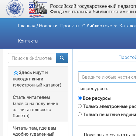
Российский государственный педагоги
Фундаментальная библиотека имени
Главная / Новости
Проекты
О библиотеке
Катало
Контакты
Быстрый доступ
Поиск по каталогам
Простой
Здесь ищут и
находят книги
(электронный каталог)
Тип ресурсов:
Стать читателем
Все ресурсы
(заявка на получение
Только электронные ре
эл. читательского
Только печатные издан
билета)
Читать там, где вам
удобно
(удаленный
Показаны результаты п