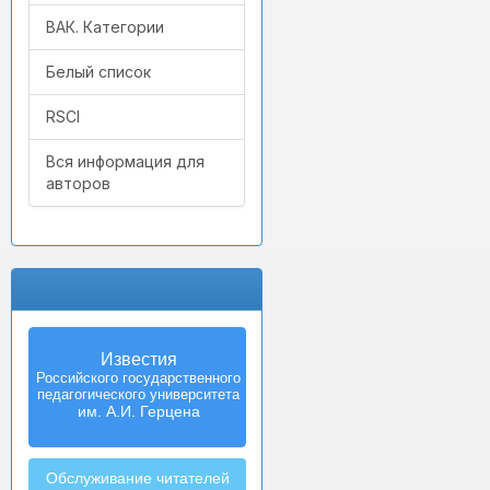
ВАК. Категории
Белый список
RSCI
Вся информация для
авторов
Известия
Izvestia:
Российского государственного
Herzen University
педагогического университета
Journal of
Humanities & Sciences
им. А.И. Герцена
Обслуживание читателей