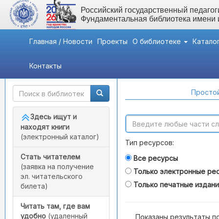
Российский государственный педагоги
Фундаментальная библиотека имени
Главная / Новости
Проекты
О библиотеке
Катало
Контакты
Быстрый доступ
Поиск по каталогам
Простой
Здесь ищут и
находят книги
(электронный каталог)
Тип ресурсов:
Стать читателем
Все ресурсы
(заявка на получение
Только электронные ре
эл. читательского
Только печатные издан
билета)
Читать там, где вам
удобно
(удаленный
Показаны результаты п