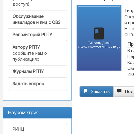
доступ)
Тинд
Обслуживание
Очер
инвалидов и лиц с ОВЗ
и пр
Н. Г
СПб.
Репозиторий РГПУ
Тиндаль, Джон
Пр
Автору РГПУ:
Очерк из естественных наук
Вто
сообщите нам о
Пе
публикациях
Кор
Све
Журналы РГПУ
210
Задать вопрос
Заказать
Под
Наукометрия
РИНЦ