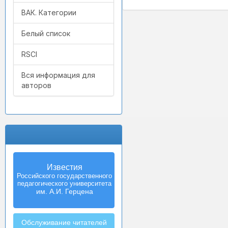
ВАК. Категории
Белый список
RSCI
Вся информация для
авторов
Известия
Izvestia:
Российского государственного
Herzen University
педагогического университета
Journal of
Humanities & Sciences
им. А.И. Герцена
Обслуживание читателей