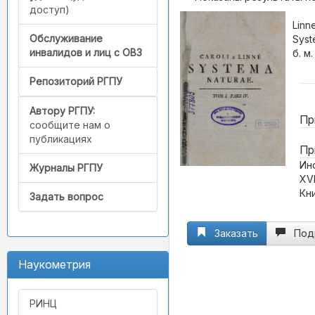
доступ)
Linn
Обслуживание
Syst
инвалидов и лиц с ОВЗ
б. м.
Репозиторий РГПУ
Автору РГПУ:
Пр
сообщите нам о
публикациях
Пр
Ин
Журналы РГПУ
XVI
Кн
Задать вопрос
Заказать
Под
Наукометрия
РИНЦ