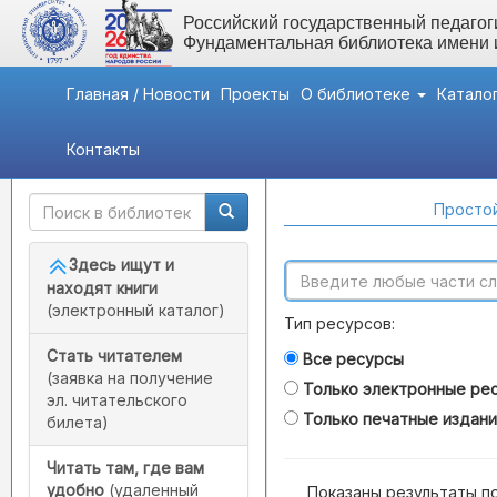
Российский государственный педагоги
Фундаментальная библиотека имени
Главная / Новости
Проекты
О библиотеке
Катало
Контакты
Быстрый доступ
Поиск по каталогам
Простой
Здесь ищут и
находят книги
(электронный каталог)
Тип ресурсов:
Стать читателем
Все ресурсы
(заявка на получение
Только электронные ре
эл. читательского
Только печатные издан
билета)
Читать там, где вам
удобно
(удаленный
Показаны результаты п