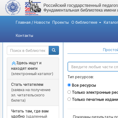
Российский государственный педагоги
Фундаментальная библиотека имени
Главная / Новости
Проекты
О библиотеке
Катало
Контакты
Быстрый доступ
Поиск по каталогам
Простой
Здесь ищут и
находят книги
(электронный каталог)
Тип ресурсов:
Стать читателем
Все ресурсы
(заявка на получение
Только электронные ре
эл. читательского
Только печатные издан
билета)
Читать там, где вам
удобно
(удаленный
Показаны результаты п