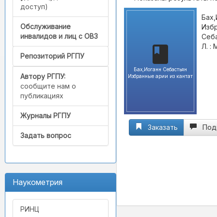
доступ)
Бах,
Обслуживание
Избр
инвалидов и лиц с ОВЗ
Себа
Л. :
Репозиторий РГПУ
Бах,Иоганн Себастьян
Автору РГПУ:
Избранные арии из кантат
сообщите нам о
публикациях
Журналы РГПУ
Заказать
Под
Задать вопрос
Наукометрия
РИНЦ