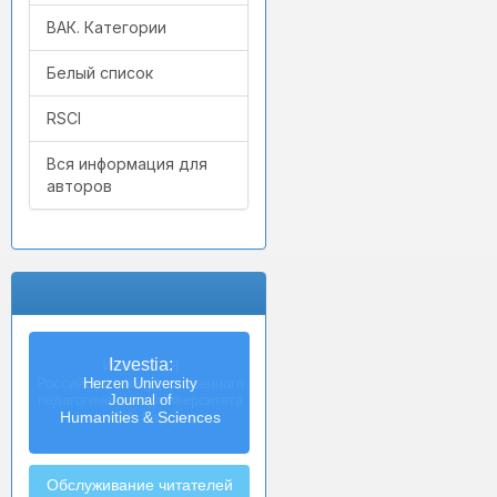
ВАК. Категории
Белый список
RSCI
Вся информация для
авторов
Izvestia:
Herzen University
Journal of
Humanities & Sciences
Обслуживание читателей