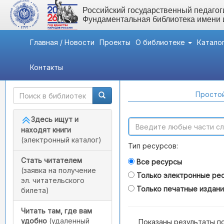
Российский государственный педагоги
Фундаментальная библиотека имени
Главная / Новости
Проекты
О библиотеке
Катало
Контакты
Быстрый доступ
Поиск по каталогам
Простой
Здесь ищут и
находят книги
(электронный каталог)
Тип ресурсов:
Стать читателем
Все ресурсы
(заявка на получение
Только электронные ре
эл. читательского
Только печатные издан
билета)
Читать там, где вам
удобно
(удаленный
Показаны результаты п