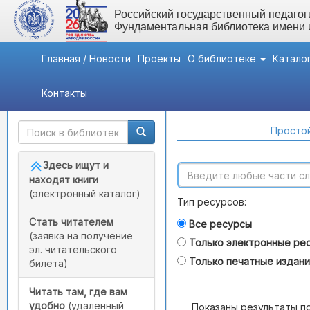
Российский государственный педагоги
Фундаментальная библиотека имени
Главная / Новости
Проекты
О библиотеке
Катало
Контакты
Быстрый доступ
Поиск по каталогам
Простой
Здесь ищут и
находят книги
(электронный каталог)
Тип ресурсов:
Стать читателем
Все ресурсы
(заявка на получение
Только электронные ре
эл. читательского
Только печатные издан
билета)
Читать там, где вам
удобно
(удаленный
Показаны результаты п