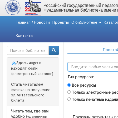
Российский государственный педагоги
Фундаментальная библиотека имени
Главная / Новости
Проекты
О библиотеке
Катало
Контакты
Быстрый доступ
Поиск по каталогам
Простой
Здесь ищут и
находят книги
(электронный каталог)
Тип ресурсов:
Стать читателем
Все ресурсы
(заявка на получение
Только электронные ре
эл. читательского
Только печатные издан
билета)
Читать там, где вам
удобно
(удаленный
Показаны результаты п