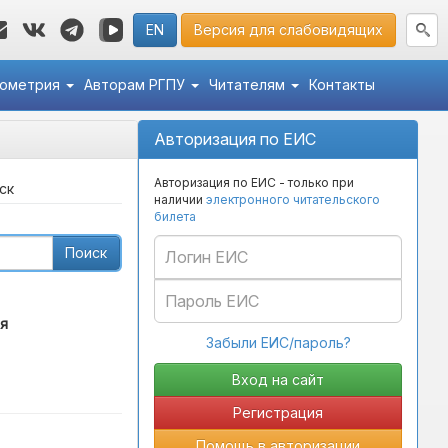
EN
Версия для слабовидящих
кометрия
Авторам РГПУ
Читателям
Контакты
Авторизация по ЕИС
Авторизация по ЕИС - только при
ск
наличии
электронного читательского
билета
Поиск
я
Забыли ЕИС/пароль?
Регистрация
Помощь в авторизации