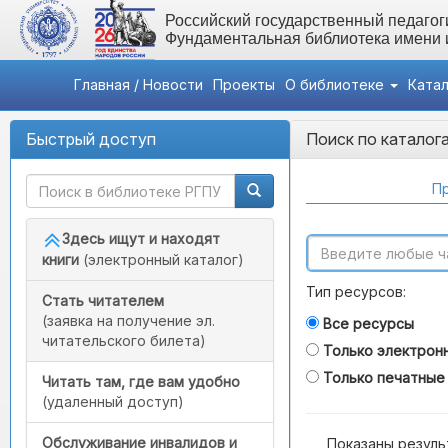
Российский государственный педагоги
Фундаментальная библиотека имени
Главная / Новости
Проекты
О библиотеке
Ката
Быстрый доступ
Поиск по каталог
Пр
Здесь ищут и находят
книги
(электронный каталог)
Тип ресурсов:
Стать читателем
(заявка на получение эл.
Все ресурсы
читательского билета)
Только электрон
Только печатные
Читать там, где вам удобно
(удаленный доступ)
Обслуживание инвалидов и
Показаны резуль