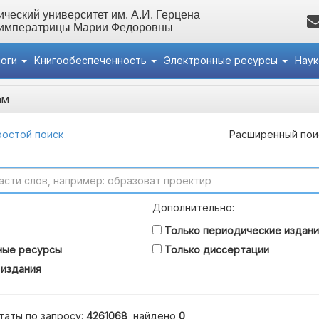
ческий университет им. А.И. Герцена
 императрицы Марии Федоровны
логи
Книгообеспеченность
Электронные ресурсы
Нау
ам
остой поиск
Расширенный пои
Дополнительно:
Только периодические издани
ные ресурсы
Только диссертации
 издания
таты по запросу:
4261068
, найдено
0