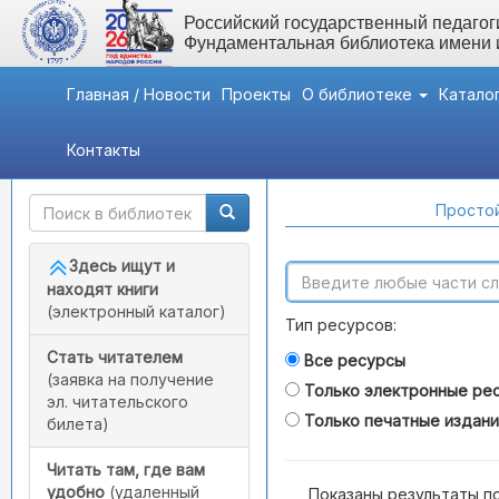
Российский государственный педагоги
Фундаментальная библиотека имени
Главная / Новости
Проекты
О библиотеке
Катало
Контакты
Быстрый доступ
Поиск по каталогам
Простой
Здесь ищут и
находят книги
(электронный каталог)
Тип ресурсов:
Стать читателем
Все ресурсы
(заявка на получение
Только электронные ре
эл. читательского
Только печатные издан
билета)
Читать там, где вам
удобно
(удаленный
Показаны результаты п