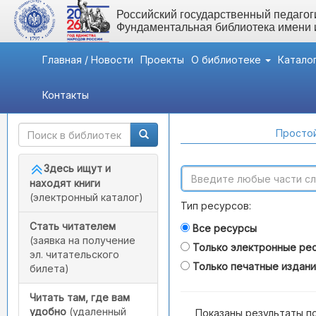
Российский государственный педагоги
Фундаментальная библиотека имени
Главная / Новости
Проекты
О библиотеке
Катало
Контакты
Быстрый доступ
Поиск по каталогам
Простой
Здесь ищут и
находят книги
(электронный каталог)
Тип ресурсов:
Стать читателем
Все ресурсы
(заявка на получение
Только электронные ре
эл. читательского
Только печатные издан
билета)
Читать там, где вам
удобно
(удаленный
Показаны результаты п