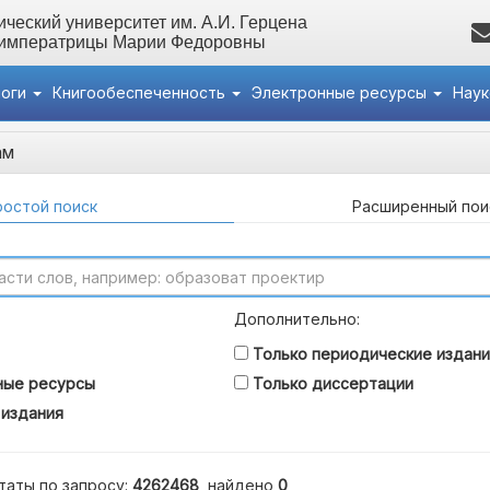
ческий университет им. А.И. Герцена
 императрицы Марии Федоровны
логи
Книгообеспеченность
Электронные ресурсы
Нау
ам
остой поиск
Расширенный пои
Дополнительно:
Только периодические издани
ные ресурсы
Только диссертации
 издания
таты по запросу:
4262468
, найдено
0