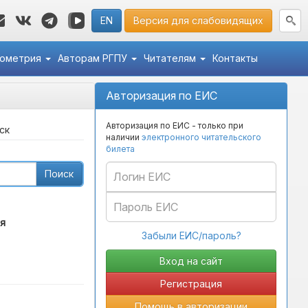
EN
Версия для слабовидящих
кометрия
Авторам РГПУ
Читателям
Контакты
Авторизация по ЕИС
Авторизация по ЕИС - только при
ск
наличии
электронного читательского
билета
Поиск
я
Забыли ЕИС/пароль?
Регистрация
Помощь в авторизации