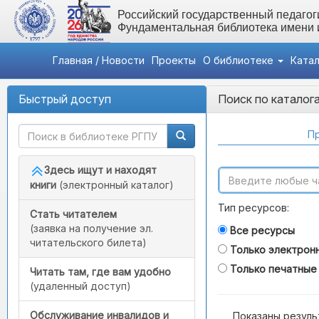
Российский государственный педагоги
Фундаментальная библиотека имени
Главная / Новости
Проекты
О библиотеке
Ката
Быстрый доступ
Поиск по каталог
Пр
Здесь ищут и находят
книги
(электронный каталог)
Тип ресурсов:
Стать читателем
(заявка на получение эл.
Все ресурсы
читательского билета)
Только электрон
Только печатные
Читать там, где вам удобно
(удаленный доступ)
Обслуживание инвалидов и
Показаны резуль