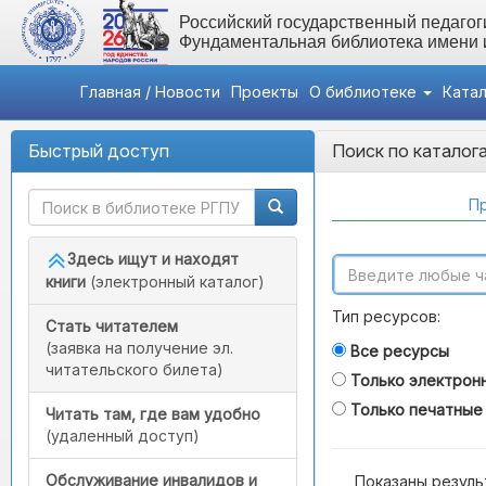
Российский государственный педагоги
Фундаментальная библиотека имени
Главная / Новости
Проекты
О библиотеке
Ката
Быстрый доступ
Поиск по каталог
Пр
Здесь ищут и находят
книги
(электронный каталог)
Тип ресурсов:
Стать читателем
(заявка на получение эл.
Все ресурсы
читательского билета)
Только электрон
Только печатные
Читать там, где вам удобно
(удаленный доступ)
Обслуживание инвалидов и
Показаны резуль