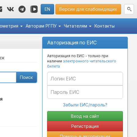
EN
Версия для слабовидящих
кометрия
Авторам РГПУ
Читателям
Контакты
Авторизация по ЕИС
Авторизация по ЕИС - только при
ск
наличии
электронного читательского
билета
Поиск
я
Забыли ЕИС/пароль?
Регистрация
Помощь в авторизации