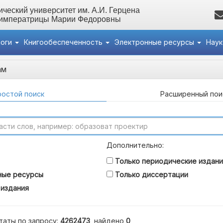
ческий университет им. А.И. Герцена
 императрицы Марии Федоровны
логи
Книгообеспеченность
Электронные ресурсы
Нау
ам
остой поиск
Расширенный пои
Дополнительно:
Только периодические издани
ные ресурсы
Только диссертации
 издания
таты по запросу:
4262473
, найдено
0