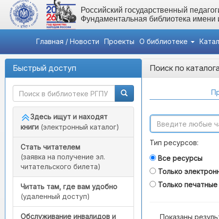
Российский государственный педагоги
Фундаментальная библиотека имени
Главная / Новости
Проекты
О библиотеке
Ката
Быстрый доступ
Поиск по каталог
Пр
Здесь ищут и находят
книги
(электронный каталог)
Тип ресурсов:
Стать читателем
(заявка на получение эл.
Все ресурсы
читательского билета)
Только электрон
Только печатные
Читать там, где вам удобно
(удаленный доступ)
Обслуживание инвалидов и
Показаны резуль