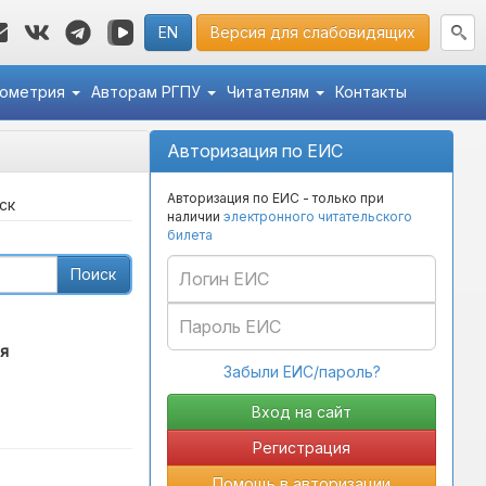
EN
Версия для слабовидящих
кометрия
Авторам РГПУ
Читателям
Контакты
Авторизация по ЕИС
Авторизация по ЕИС - только при
ск
наличии
электронного читательского
билета
Поиск
я
Забыли ЕИС/пароль?
Регистрация
Помощь в авторизации