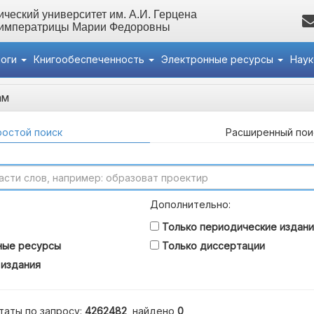
ческий университет им. А.И. Герцена
 императрицы Марии Федоровны
логи
Книгообеспеченность
Электронные ресурсы
Нау
ам
остой поиск
Расширенный пои
Дополнительно:
Только периодические издани
ные ресурсы
Только диссертации
 издания
таты по запросу:
4262482
, найдено
0