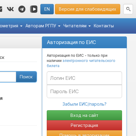
EN
Версия для слабовидящих
кометрия
Авторам РГПУ
Читателям
Контакты
Авторизация по ЕИС
Авторизация по ЕИС - только при
ск
наличии
электронного читательского
билета
Поиск
я
Забыли ЕИС/пароль?
Регистрация
Помощь в авторизации