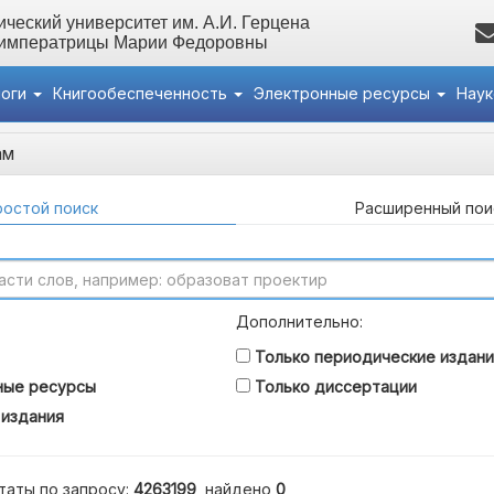
ческий университет им. А.И. Герцена
 императрицы Марии Федоровны
логи
Книгообеспеченность
Электронные ресурсы
Нау
ам
остой поиск
Расширенный пои
Дополнительно:
Только периодические издани
ные ресурсы
Только диссертации
 издания
таты по запросу:
4263199
, найдено
0