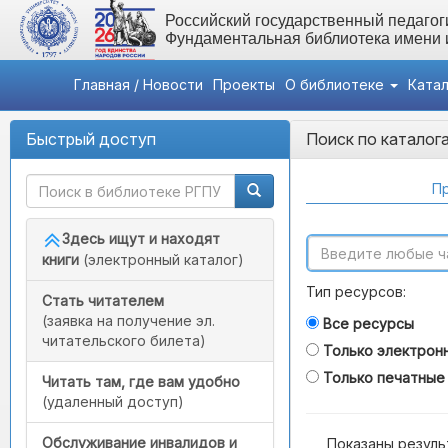
Российский государственный педагоги
Фундаментальная библиотека имени
Главная / Новости
Проекты
О библиотеке
Ката
Быстрый доступ
Поиск по каталог
Пр
Здесь ищут и находят
книги
(электронный каталог)
Тип ресурсов:
Стать читателем
(заявка на получение эл.
Все ресурсы
читательского билета)
Только электрон
Только печатные
Читать там, где вам удобно
(удаленный доступ)
Обслуживание инвалидов и
Показаны резуль