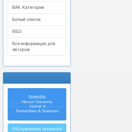
ВАК. Категории
Белый список
RSCI
Вся информация для
авторов
Izvestia:
Herzen University
Journal of
Humanities & Sciences
Обслуживание читателей