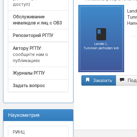
доступ)
Land
Обслуживание
Tumm
инвалидов и лиц с ОВЗ
Hame
Репозиторий РГПУ
Lander L.
Автору РГПУ:
Tummien perhosten koti
сообщите нам о
публикациях
Журналы РГПУ
Заказать
Под
Задать вопрос
Наукометрия
РИНЦ