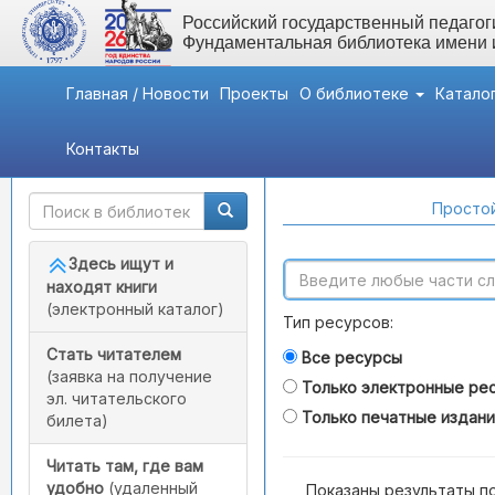
Российский государственный педагоги
Фундаментальная библиотека имени
Главная / Новости
Проекты
О библиотеке
Катало
Контакты
Быстрый доступ
Поиск по каталогам
Простой
Здесь ищут и
находят книги
(электронный каталог)
Тип ресурсов:
Стать читателем
Все ресурсы
(заявка на получение
Только электронные ре
эл. читательского
Только печатные издан
билета)
Читать там, где вам
удобно
(удаленный
Показаны результаты п