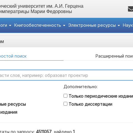
ческий университет им. А.И. Герцена
 императрицы Марии Федоровны
логи
Книгообеспеченность
Электронные ресурсы
Нау
ам
остой поиск
Расширенный пои
Дополнительно:
Только периодические издани
ные ресурсы
Только диссертации
 издания
таты по запросу:
4511057
, найдено
1