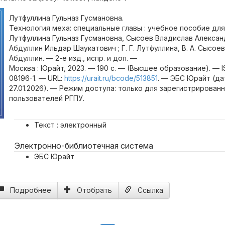
Лутфуллина Гульназ Гусмановна.
Технология меха: специальные главы : учебное пособие для
Лутфуллина Гульназ Гусмановна, Сысоев Владислав Алексан
Абдуллин Ильдар Шаукатович ; Г. Г. Лутфуллина, В. А. Сысоев,
Абдуллин. — 2-е изд., испр. и доп. —
Москва : Юрайт, 2023. — 190 с. — (Высшее образование). — 
08196-1. — URL:
https://urait.ru/bcode/513851
. — ЭБС Юрайт (д
27.01.2026). — Режим доступа: только для зарегистрирован
пользователей РГПУ.
Текст : электронный
Электронно-библиотечная система
ЭБС Юрайт
Подробнее
Отобрать
Ссылка