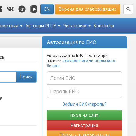
EN
Версия для слабовидящих
кометрия
Авторам РГПУ
Читателям
Контакты
Авторизация по ЕИС
Авторизация по ЕИС - только при
ск
наличии
электронного читательского
билета
Поиск
я
Забыли ЕИС/пароль?
Регистрация
Помощь в авторизации