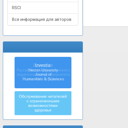
RSCI
Вся информация для авторов
Izvestia:
Herzen University
Journal of
Humanities & Sciences
Обслуживание читателей
с ограниченными
возможностями
здоровья