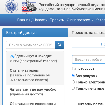
Российский государственный педагоги
Фундаментальная библиотека имени
Главная / Новости
Проекты
О библиотеке
Ката
Быстрый доступ
Поиск по каталог
Пр
Здесь ищут и находят
книги
(электронный каталог)
Тип ресурсов:
Стать читателем
(заявка на получение эл.
Все ресурсы
читательского билета)
Только электрон
Только печатные
Читать там, где вам удобно
(удаленный доступ)
Обслуживание инвалидов и
Показаны резуль