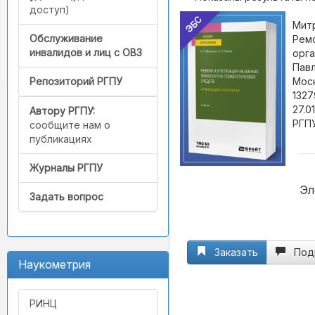
доступ)
ЭБС
Митр
Обслуживание
Ремо
инвалидов и лиц с ОВЗ
орга
Павл
Моск
Репозиторий РГПУ
1327
27.0
Автору РГПУ:
РГПУ
сообщите нам о
публикациях
Журналы РГПУ
Эл
Задать вопрос
Заказать
Под
Наукометрия
РИНЦ