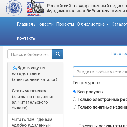
Российский государственный педагоги
Фундаментальная библиотека имени
Главная / Новости
Проекты
О библиотеке
Катало
Контакты
Быстрый доступ
Поиск по каталогам
Простой
Здесь ищут и
находят книги
(электронный каталог)
Тип ресурсов:
Стать читателем
Все ресурсы
(заявка на получение
Только электронные ре
эл. читательского
Только печатные издан
билета)
Читать там, где вам
удобно
(удаленный
Показаны результаты п