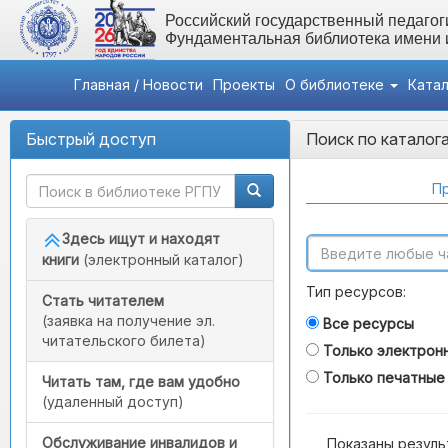
Российский государственный педагоги
Фундаментальная библиотека имени
Главная / Новости
Проекты
О библиотеке
Ката
Быстрый доступ
Поиск по каталог
Пр
Здесь ищут и находят
книги
(электронный каталог)
Тип ресурсов:
Стать читателем
(заявка на получение эл.
Все ресурсы
читательского билета)
Только электрон
Только печатные
Читать там, где вам удобно
(удаленный доступ)
Обслуживание инвалидов и
Показаны резуль