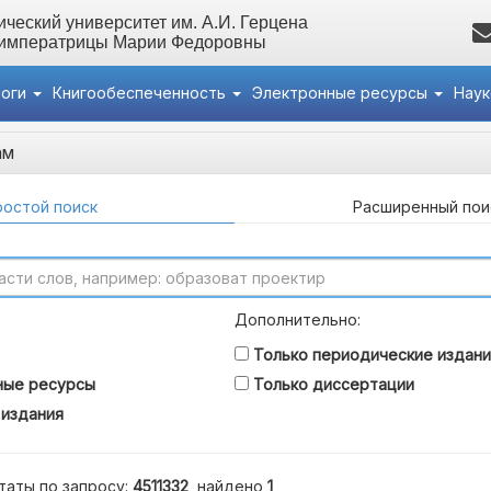
ческий университет им. А.И. Герцена
 императрицы Марии Федоровны
логи
Книгообеспеченность
Электронные ресурсы
Нау
ам
остой поиск
Расширенный пои
Дополнительно:
Только периодические издани
ные ресурсы
Только диссертации
 издания
таты по запросу:
4511332
, найдено
1