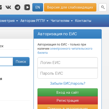
EN
Версия для слабовидящих
кометрия
Авторам РГПУ
Читателям
Контакты
Авторизация по ЕИС
Авторизация по ЕИС - только при
ск
наличии
электронного читательского
билета
Поиск
я
Забыли ЕИС/пароль?
Регистрация
Помощь в авторизации